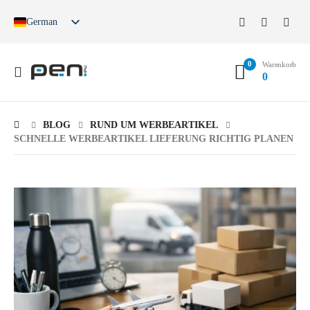
German
English
French
0
Spanish
Warenkorb
0
German (Switzerland)
BLOG
RUND UM WERBEARTIKEL
SCHNELLE WERBEARTIKEL LIEFERUNG RICHTIG PLANEN