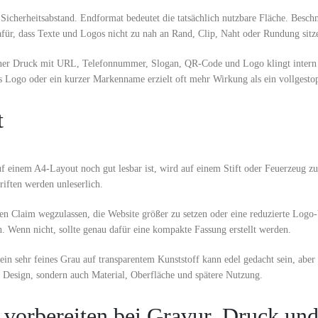
Sicherheitsabstand. Endformat bedeutet die tatsächlich nutzbare Fläche. Beschnit
afür, dass Texte und Logos nicht zu nah an Rand, Clip, Naht oder Rundung sitz
ladener Druck mit URL, Telefonnummer, Slogan, QR-Code und Logo klingt intern
es Logo oder ein kurzer Markenname erzielt oft mehr Wirkung als ein vollgesto
t
uf einem A4-Layout noch gut lesbar ist, wird auf einem Stift oder Feuerzeug z
riften werden unleserlich.
den Claim wegzulassen, die Website größer zu setzen oder eine reduzierte Logo-
Wenn nicht, sollte genau dafür eine kompakte Fassung erstellt werden.
ein sehr feines Grau auf transparentem Kunststoff kann edel gedacht sein, aber 
Design, sondern auch Material, Oberfläche und spätere Nutzung.
 vorbereiten bei Gravur, Druck un