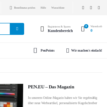
Bestellstatus prüfen
Hilfe
Wunschliste
0
Warenkorb
Registrieren & Sparen
0
Kundenbereich
PenPoints
Wir machen's einfach!
PEN.EU – Das Magazin
In unserem Online-Magazin halten wir Sie regelmäßig
über neue Werbeartikel, personalisierte Kugelschreiber