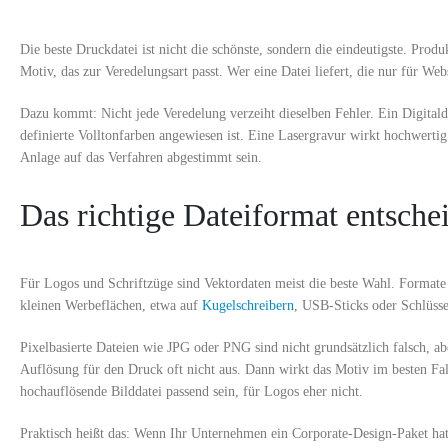
Die beste Druckdatei ist nicht die schönste, sondern die eindeutigste. Pro
Motiv, das zur Veredelungsart passt. Wer eine Datei liefert, die nur für We
Dazu kommt: Nicht jede Veredelung verzeiht dieselben Fehler. Ein Digitald
definierte Volltonfarben angewiesen ist. Eine Lasergravur wirkt hochwerti
Anlage auf das Verfahren abgestimmt sein.
Das richtige Dateiformat entschei
Für Logos und Schriftzüge sind Vektordaten meist die beste Wahl. Formate w
kleinen Werbeflächen, etwa auf
Kugelschreibern
, USB-Sticks oder Schlüsse
Pixelbasierte Dateien wie JPG oder PNG sind nicht grundsätzlich falsch, abe
Auflösung für den Druck oft nicht aus. Dann wirkt das Motiv im besten Fall
hochauflösende Bilddatei passend sein, für Logos eher nicht.
Praktisch heißt das: Wenn Ihr Unternehmen ein Corporate-Design-Paket hat, 