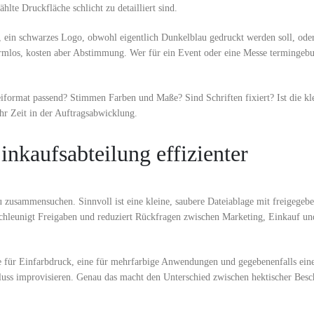
te Druckfläche schlicht zu detailliert sind.
v, ein schwarzes Logo, obwohl eigentlich Dunkelblau gedruckt werden soll, ode
rmlos, kosten aber Abstimmung. Wer für ein Event oder eine Messe termingebun
eiformat passend? Stimmen Farben und Maße? Sind Schriften fixiert? Ist die kl
hr Zeit in der Auftragsabwicklung.
inkaufsabteilung effizienter
eu zusammensuchen. Sinnvoll ist eine kleine, saubere Dateiablage mit freigege
schleunigt Freigaben und reduziert Rückfragen zwischen Marketing, Einkauf un
 eine für Einfarbdruck, eine für mehrfarbige Anwendungen und gegebenenfalls ei
hluss improvisieren. Genau das macht den Unterschied zwischen hektischer Bes