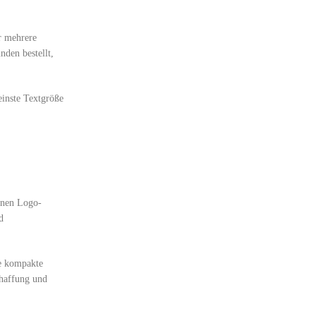
r mehrere
den bestellt,
einste Textgröße
benen Logo-
d
ne kompakte
chaffung und