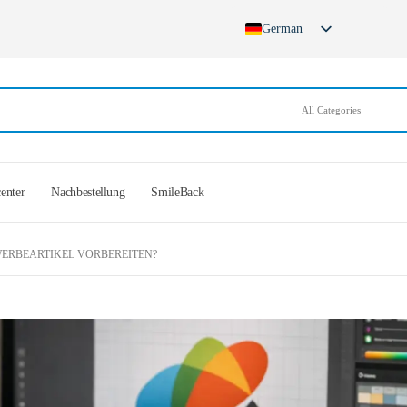
German
English
French
Spanish
German (Switzerland)
center
Nachbestellung
SmileBack
ERBEARTIKEL VORBEREITEN?