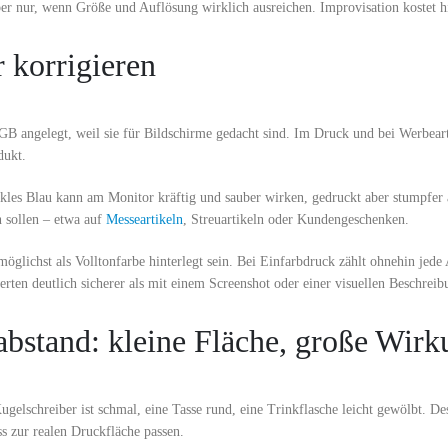
r nur, wenn Größe und Auflösung wirklich ausreichen. Improvisation kostet hi
r korrigieren
GB angelegt, weil sie für Bildschirme gedacht sind. Im Druck und bei Werbeart
dukt.
nkles Blau kann am Monitor kräftig und sauber wirken, gedruckt aber stumpfer 
n sollen – etwa auf
Messeartikeln
, Streuartikeln oder Kundengeschenken.
möglichst als Volltonfarbe hinterlegt sein. Bei Einfarbdruck zählt ohnehin jed
werten deutlich sicherer als mit einem Screenshot oder einer visuellen Beschreib
abstand: kleine Fläche, große Wir
ugelschreiber ist schmal, eine Tasse rund, eine Trinkflasche leicht gewölbt. Des
ss zur realen Druckfläche passen.