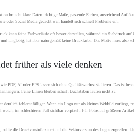
duktion braucht klare Daten: richtige Maße, passende Farben, ausreichend Auflös
bsite oder Social Media gedacht war, handelt sich schnell Probleme ein.
ruck kann feine Farbverläufe oft besser darstellen, während ein Siebdruck auf 
g und langlebig, hat aber naturgemäß keine Druckfarbe. Das Motiv muss also sc
det früher als viele denken
ie PDF, AI oder EPS lassen sich ohne Qualitätsverlust skalieren. Das ist beso
lanhängern. Feine Linien bleiben scharf, Buchstaben laufen nicht zu.
r deutlich fehleranfälliger. Wenn ein Logo nur als kleines Webbild vorliegt, re
 weich, im schlechteren Fall sichtbar verpixelt. Für Fotos auf größeren Artike
sollte die Druckvorstufe zuerst auf die Vektorversion des Logos zugreifen. Li