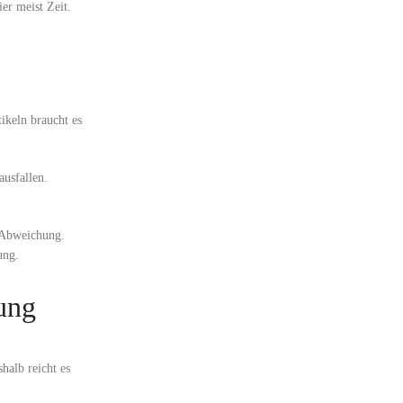
er meist Zeit.
ikeln braucht es
ausfallen.
e Abweichung.
ung.
kung
halb reicht es