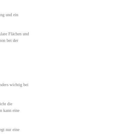
ung und ein
klare Flächen und
hon bei der
nders wichtig bei
icht die
ln kann eine
egt nur eine