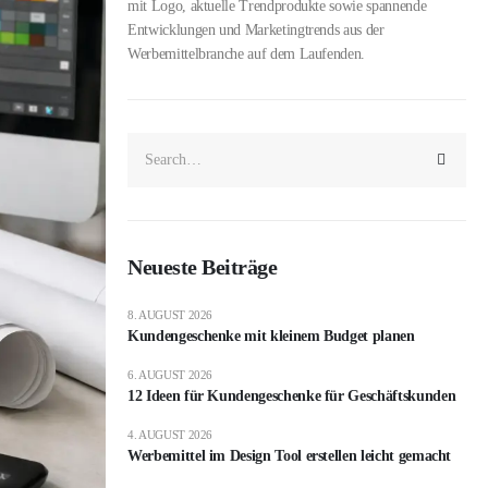
mit Logo, aktuelle Trendprodukte sowie spannende
Entwicklungen und Marketingtrends aus der
Werbemittelbranche auf dem Laufenden.
Neueste Beiträge
8. AUGUST 2026
Kundengeschenke mit kleinem Budget planen
6. AUGUST 2026
12 Ideen für Kundengeschenke für Geschäftskunden
4. AUGUST 2026
Werbemittel im Design Tool erstellen leicht gemacht