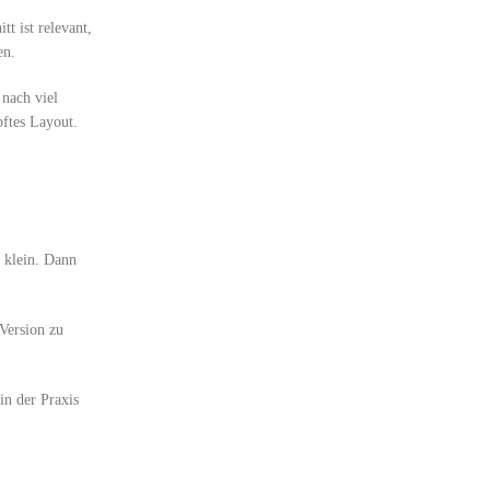
t ist relevant,
en.
 nach viel
pftes Layout.
u klein. Dann
Version zu
in der Praxis
d